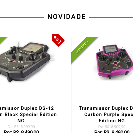
NOVIDADE
5%
OFF
smissor Duplex DS-12
Transmissor Duplex 
n Black Special Edition
Carbon Purple Spec
NG
Edition NG
De: R$ 8.909,90
De: R$ 8.909,90
Por: R$ 8.490,00
Por: R$ 8.490,00