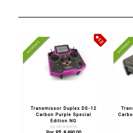
5%
5%
OFF
OFF
-12
Transmissor Duplex DS-12
Tran
tion
Carbon Purple Special
Carbo
Edition NG
De: R$ 8.909,90
Por: R$ 8.490,00