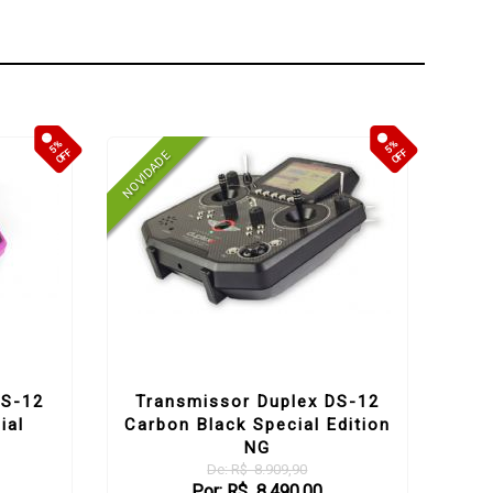
5%
5%
OFF
OFF
DS-12
Transmissor Duplex DS-12
Tr
ial
Carbon Black Special Edition
NG
De: R$ 8.909,90
Por: R$ 8.490,00